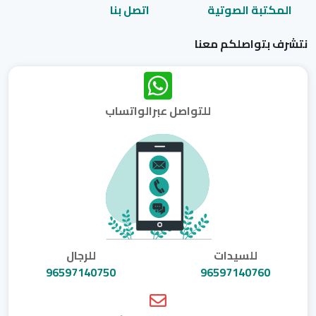
المكتبة الصوتية
اتصل بنا
نتشرف بتواصلكم معنا
للتواصل عبرالواتساب
للسيدات
للرجال
96597140750
96597140760