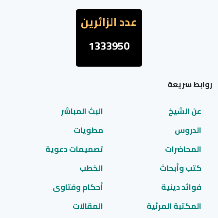
عدد الزائرين
1333950
روابط سريعة
عن الشيخ
البث المباشر
الدروس
مطويات
المحاضرات
تصميمات دعوية
كتب وأبحاث
الخطب
فوائد دينية
أحكام وفتاوى
المكتبة المرئية
المقالات