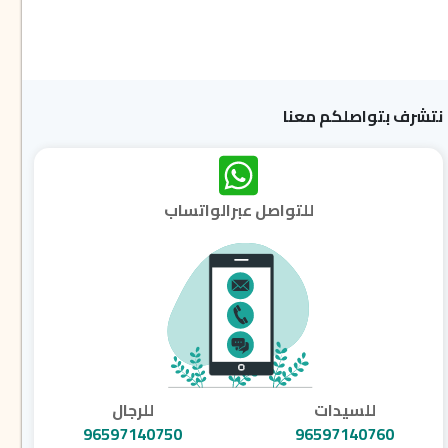
نتشرف بتواصلكم معنا
للتواصل عبرالواتساب
للسيدات
للرجال
96597140750
96597140760