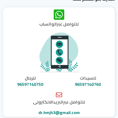
للتواصل عبرالواتساب
للسيدات
للرجال
96597140750
96597140760
للتواصل عبرالبريدالالكترونى
dr.hmjh3@gmail.com