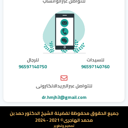
للتواصل عبرالواتساب
للسيدات
للرجال
96597140750
96597140760
للتواصل عبرالبريدالالكترونى
dr.hmjh3@gmail.com
جميع الحقوق محفوظة لفضيلة الشيخ الدكتور حمد بن
محمد الهاجرى© 2021 - 2024
تصميم وتطوير