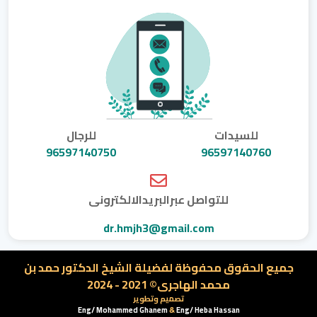
للسيدات
للرجال
96597140750
96597140760
للتواصل عبرالبريدالالكترونى
dr.hmjh3@gmail.com
جميع الحقوق محفوظة لفضيلة الشيخ الدكتور حمد بن
محمد الهاجرى© 2021 - 2024
تصميم وتطوير
Eng/ Mohammed Ghanem
&
Eng/ Heba Hassan