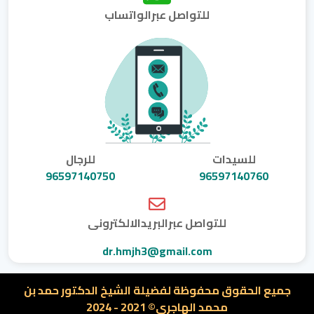
للتواصل عبرالواتساب
للسيدات
للرجال
96597140750
96597140760
للتواصل عبرالبريدالالكترونى
dr.hmjh3@gmail.com
جميع الحقوق محفوظة لفضيلة الشيخ الدكتور حمد بن
محمد الهاجرى© 2021 - 2024