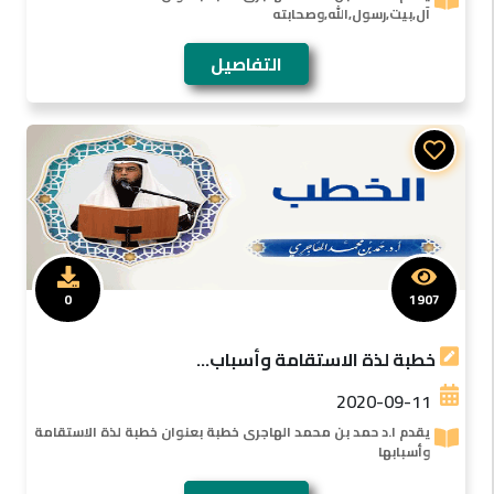
آل,بيت,رسول,الله,وصحابته
التفاصيل
0
1907
خطبة لذة الاستقامة وأسباب...
2020-09-11
يقدم ا.د حمد بن محمد الهاجرى خطبة بعنوان خطبة لذة الاستقامة
وأسبابها