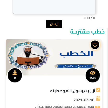
300
/
0
إرسال
خطب مقترحة
0
1504
آل,بيت,رسول,الله,وصحابته
2021-02-18
يقدم ا.د حمد بن محمد الهاجرى خطبة بعنوان