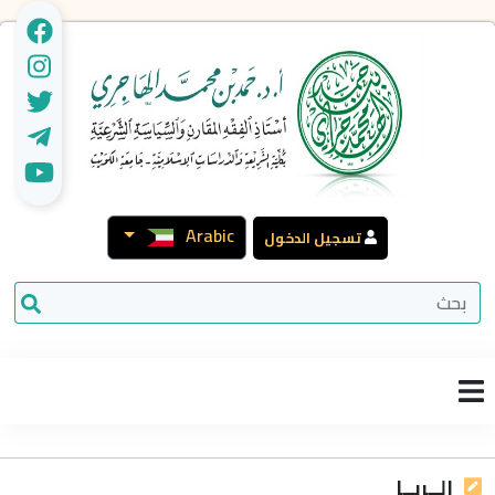
Arabic
تسجيل الدخول
الــربــا