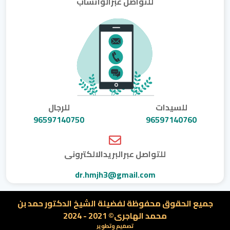
للتواصل عبرالواتساب
للسيدات
للرجال
96597140750
96597140760
للتواصل عبرالبريدالالكترونى
dr.hmjh3@gmail.com
جميع الحقوق محفوظة لفضيلة الشيخ الدكتور حمد بن
محمد الهاجرى© 2021 - 2024
تصميم وتطوير