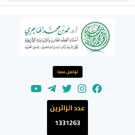
تواصل معنا
عدد الزائرين
1331263