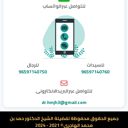
للتواصل عبرالواتساب
للسيدات
للرجال
96597140750
96597140760
للتواصل عبرالبريدالالكترونى
dr.hmjh3@gmail.com
جميع الحقوق محفوظة لفضيلة الشيخ الدكتور حمد بن
محمد الهاجرى© 2021 - 2024