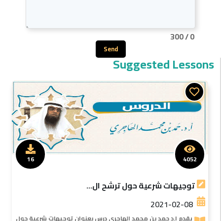
300
/
0
Send
Suggested Lessons
16
4052
توجيهات شرعية حول ترشح ال...
2021-02-08
يقدم ا.د حمد بن محمد الهاجرى درس بعنوان توجيهات شرعية حول