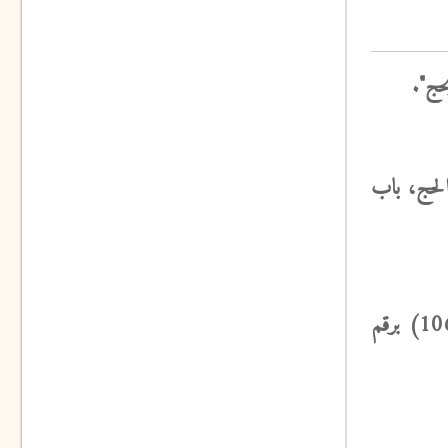
 برقم (4408)، ومسلم في كتاب الحج، باب
([5]) أخرجه البخاري في كتاب الاعتصام بالكتاب والسنة، باب ما ذكر النبي وحض على اتفاق أهل العلم (106/9) برقم