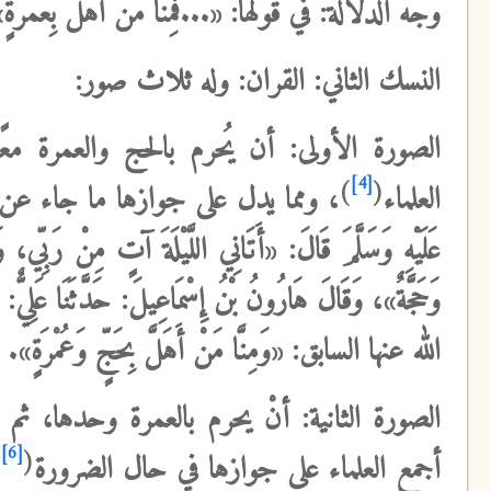
وجه الدلالة
: في قولها: «...فَمِنَّا مَنْ أَهَلَّ بِعُ
النسك الثاني: القران
: وله ثلاث صور:
الصورة الأولى:
أن يُحرم بالحج والعمرة معً
[4]
)
(
العلماء
،
ومما يدل
على جوازها ما جاء عن عمر ب
عَلَيْهِ وَسَلَّمَ قَالَ: «أَتَانِي اللَّيْلَةَ آتٍ مِنْ رَبِّي،
وَحَجَّةٌ»، وَقَالَ هَارُونُ بْنُ إِسْمَاعِيلَ: حَدَّثَنَا عَلِيٌّ: 
الله عنها السابق: «وَمِنَّا مَنْ أَهَلَّ بِحَجٍّ وَعُمْرَةٍ».
الصورة الثانية
: أنْ يحرم بالعمرة وحدها، ثم
[6]
(
أجمع
العلماء على جوازها في حال الضرورة