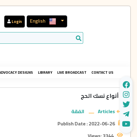
English
Login
ADVOCACY DESIGNS
LIBRARY
LIVE BROADCAST
CONTACT US
أنواع نسك الحج
Articles
الفقة
Publish Date :
2022-06-26
Views:
3344