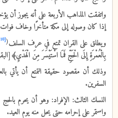
واتفقت
المذاهب الأربعة على أنه يجوز أن يؤ
إذا كان وصوله إلى مكة متأخرًا وخاف فوات ا
[10]
(
ويطلق
على القران تمتع في عرف السلف
بِالْعُمْرَةِ إِلَى الْحَجِّ فَمَا اسْتَيْسَرَ مِنَ الْهَدْيِ﴾[البقرة:6
وذلك أن مقصود حقيقة التمتع أن يأتي بال
السفرين.
النسك الثالث: الإفراد:
وهو أن يحرم بالحج 
واستمر على إحرامه حتى يحل منه يوم العيد.