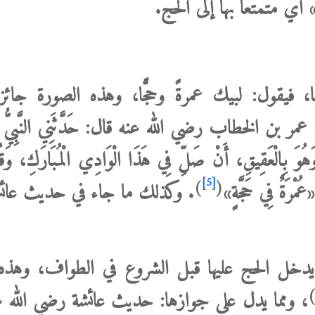
مْرَةٍ» أي متمتعًا بها إلى الحج.
ا، فيقول: لبيك عمرةً وحجًّا، وهذه الصورة جائ
ن الخطاب رضي الله عنه قال: حَدَّثَنِي النَّبِيُّ صَل
 وَهُوَ بِالْعَقِيقِ، أَنْ صَلِّ فِي هَذَا الْوَادِي الْمُبَارَكِ، وَقُ
[5]
)
(
«عُمْرَةٌ فِي حَجَّةٍ»
. وكذلك ما جاء في حديث عائ
 يدخل الحج عليها قبل الشروع في الطواف، وهذه
)
،
ومما يدل
على جوازها: حديث عائشة رضي الله ع