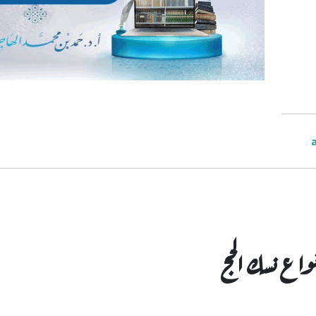
واع نسك الحج