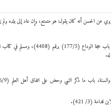
([3]) متفق عليه: أخرجه البخاري في كتاب المغازي، باب حجة الوداع (177/5)