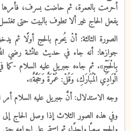
أحرمت بالعمرة، ثم حاضت بسرف، فأمرها النب
يفعل الحاج غير ألا تطوف بالبيت حتى تغتسل، وقال: «‌ي
الصورة الثالثة:
أنْ يُحرم بالحج أولًا ثم يد
جوازها: أنه جاء في حديث عائشة رضي الله عنها -الس
بِالْحَجِّ». ثم جاءه جبريل عليه السلام -كما
الْوَادِي الْمُبَارَكِ، وَقُلْ: عُمْرَةٌ وَحَجَّةٌ».
وجه الاستدلال
: أنَّ جبريل عليه السلام أمر 
وفي هذه الصور الثلاث
إذا وصل الحاج إلى م
والحج سعيًا واحدًا، ثم استمر على إحرامه حتى 