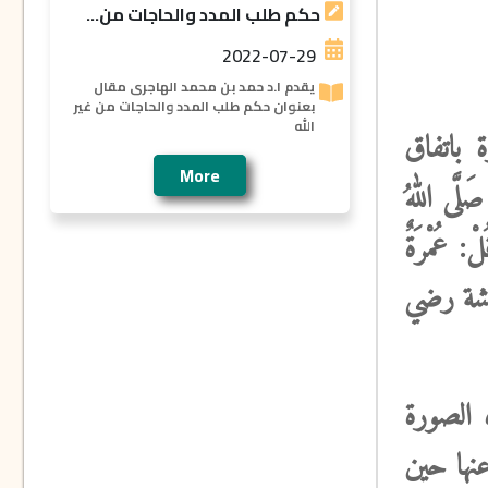
حكم طلب المدد والحاجات من...
2022-07-29
يقدم ا.د حمد بن محمد الهاجرى مقال
بعنوان حكم طلب المدد والحاجات من غير
الله
زة
باتفاق
More
َّى اللهُ
لْ: عُمْرَةٌ
شة رضي
 الصورة
نها حين