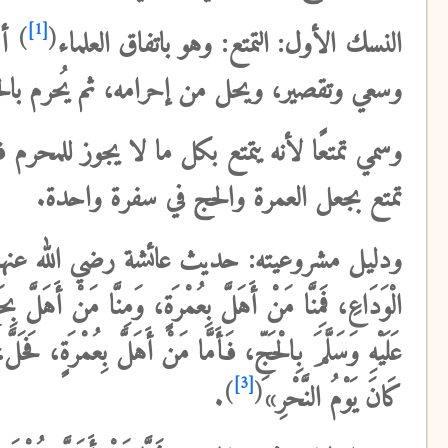
[1]
)
(
النسك الأول: التمتع
: وهو باتفاق العلماء
أن
وسعي وتقصير، ويحل من إحرامه، ثم يُحرم بال
وسمي تمتعًا لأنه يتمتع بكل ما لا يجوز للمحر
تمتع بجعل العمرة والحج في سفرة واحدة.
ودليل مشروعيته:
حديث عائشة رضي الله عنها قالت: «خَرَج
‌الْوَدَاعِ، فَمِنَّا مَنْ أَهَلَّ بِعُمْرَةٍ، وَمِنَّا مَنْ أَهَلَّ 
عَلَيْهِ وَسَلَّمَ بِالْحَجِّ، فَأَمَّا مَنْ أَهَلَّ بِعُمْرَةٍ، فَحَلَّ
[3]
)
(
كَانَ يَوْمُ النَّحْرِ»
.