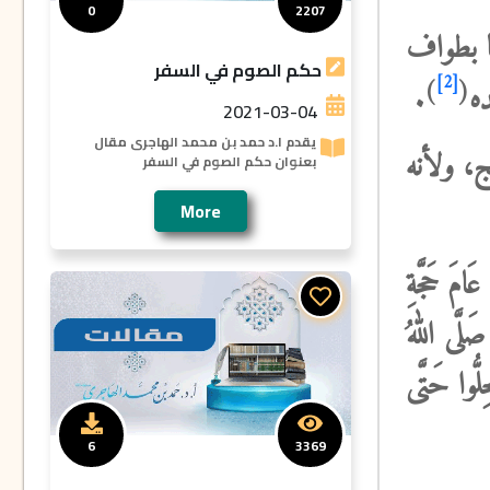
0
2207
ا بطواف
حكم الصوم في السفر
[2]
)
(
ه
.
2021-03-04
يقدم ا.د حمد بن محمد الهاجرى مقال
ج، ولأنه
بعنوان حكم الصوم في السفر
More
مَ ‌حَجَّةِ
 صَلَّى اللهُ
ِلُّوا حَتَّى
6
3369