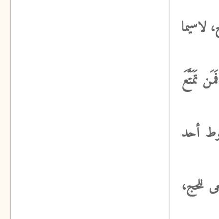
 لاسيما
َمَتَّعَ
قوط أحد
 للحج،