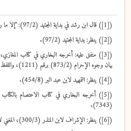
([1]) قال ابن رشد في بداية المجتهد (97/2): "إلا ما روي عن الحسن أنه كان يقول: هو متمتع، وإن عاد إلى بلده ولم يحج".
([2]) ينظر: بداية المجتهد (97/2).
بيان وجوه الإحرام (873/2) برقم (1211)، واللفظ له.
([4]) ينظر: التمهيد لابن عبد البر (454/8).
(7343).
([6]) ينظر: الإشراف لابن المنذر (300/3)، المغني لابن قدامة (3/ 421).