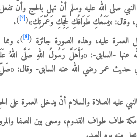
ي صلى الله عليه وسلم أنْ تهل بالحج وأن تفعل
[7]
)
(
َسَعُكِ ‌طَوَافُكِ ‌لِحَجِّكِ ‌وَعُمْرَتِكِ»
.
[8]
)
(
خل العمرة عليه، وهذه الصورة جائزة
،
ومما 
ابق-: «وَأَهَلَّ رَسُولُ اللهِ صَلَّى اللهُ عَلَيْهِ 
 في حديث عمر رضي الله عنه السابق- وقال: «صَلِّ ف
النبي عليه الصلاة والسلام أنْ يدخل العمرة على الح
كة طاف طواف القدوم، وسعى بين الصفا والمروة
يحل منه يوم العيد.