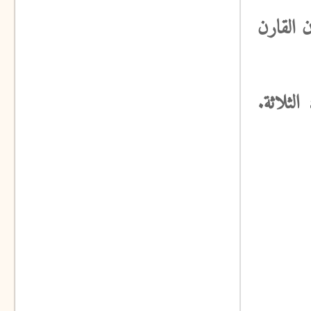
 القارن
لثلاثة.