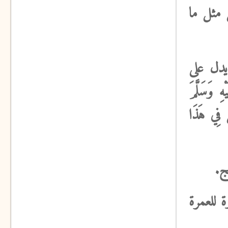
 مثل ما
يدل
على
وَسَلَّمَ
ِي هَذَا
ج.
 للعمرة