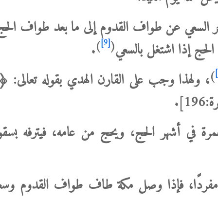
خر السعي عن طواف القدوم إلى ما بعد طواف الحج،
[9]
)
(
لحج إذا اشتغل بالسعي
.
)
، ولهذا وجب على القارن الهدي بقوله تعالى: ﴿فَمَن ت
19].
عمرة في أشهر الحج، ويحج من عامه، فيترفه بس
مفردًا، فإذا وصل مكة طاف طواف القدوم وسعى