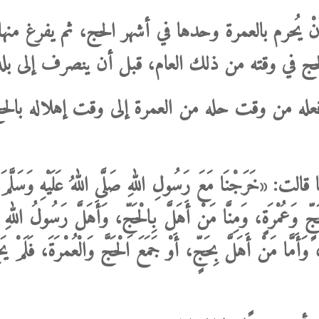
ْ يُحرم بالعمرة وحدها في أشهر الحج، ثم يفرغ منه
حج في وقته من ذلك العام، قبل أن ينصرف إلى بلد
م فعله من وقت حله من العمرة إلى وقت إهلاله بالح
ْنَا ‌مَعَ ‌رَسُولِ ‌اللهِ ‌صَلَّى ‌اللهُ ‌عَلَيْهِ ‌وَسَلَّمَ ‌عَا
بِحَجٍّ وَعُمْرَةٍ، وَمِنَّا مَنْ أَهَلَّ بِالْحَجِّ، وَأَهَلَّ رَسُولُ اللهِ
، وَأَمَّا مَنْ أَهَلَّ بِحَجٍّ، أَوْ جَمَعَ الْحَجَّ وَالْعُمْرَةَ، فَلَمْ يَح