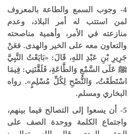
4-
وجوب السمع والطاعة بالمعروف
لمن استتب له أمر البلاد، وعدم
منازعته في الأمر، وأهمية مناصحته
والتعاون معه على الخير والهدى. فعَنْ
جَرِيرِ بْنِ عَبْدِ اللهِ، قَالَ: «بَايَعْتُ النَّبِيَّ
ﷺ عَلَى ‌السَّمْعِ ‌وَالطَّاعَةِ، فَلَقَّنَنِي: فِيمَا
اسْتَطَعْتُ، وَالنُّصْحِ لِكُلِّ مُسْلِمٍ». رواه
البخاري ومسلم.
5-
أن يسعوا إلى التصالح فيما بينهم،
واجتماع الكلمة ووحدة الصف على