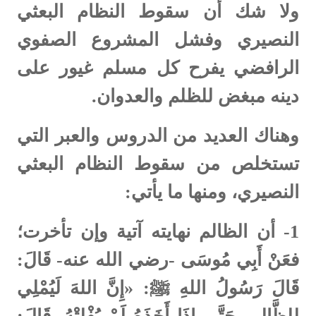
ولا شك أن سقوط النظام البعثي
النصيري وفشل المشروع الصفوي
الرافضي يفرح كل مسلم غيور على
دينه مبغض للظلم والعدوان.
وهناك العديد من الدروس والعبر التي
تستخلص من سقوط النظام البعثي
النصيري، ومنها ما يأتي:
1-
أن الظالم نهايته آتية وإن تأخرت؛
فعَنْ أَبِي مُوسَى -رضي الله عنه- قَالَ:
قَالَ رَسُولُ اللهِ ﷺ: «إِنَّ اللهَ لَيُمْلِي