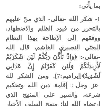
بما يأتي:
1-
شكر الله -تعالى- الذي منّ عليهم
بالتحرر من قيود الظلم والاضطهاد،
ووفقهم إلى الإطاحة بهذا النظام
البعثي النصيري الغاشم، قال الله
-تعالى-: ﴿وَإِذْ تَأَذَّنَ رَبُّكُمْ لَئِن شَكَرْتُمْ
لَأَزِيدَنَّكُمْ وَلَئِن كَفَرْتُمْ إِنَّ عَذَابِي
لَشَدِيدٌ﴾[إبراهيم:7]. ومن الشكر لله
-عز وجل-: إقامة دين الله وتحكيم
شرعه، والسير على المنهج الذي
ارتضاه الله لنا؛ منهج السلف الأخيار