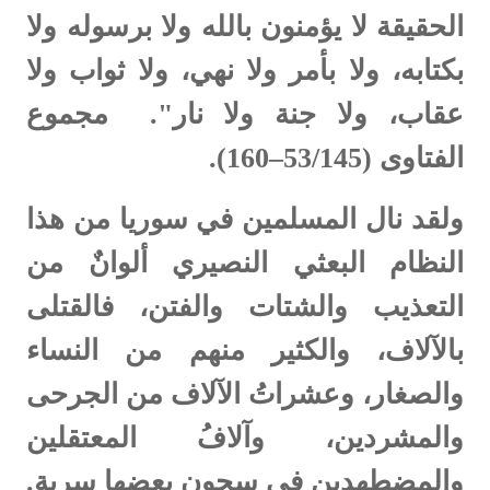
الحقيقة لا يؤمنون بالله ولا برسوله ولا
بكتابه، ولا بأمر ولا نهي، ولا ثواب ولا
عقاب، ولا جنة ولا نار". مجموع
الفتاوى (53/145–160).
ولقد نال المسلمين في سوريا من هذا
النظام البعثي النصيري ألوانٌ من
التعذيب والشتات والفتن، فالقتلى
بالآلاف، والكثير منهم من النساء
والصغار، وعشراتُ الآلاف من الجرحى
والمشردين، وآلافُ المعتقلين
والمضطهدين في سجونٍ بعضها سرية.