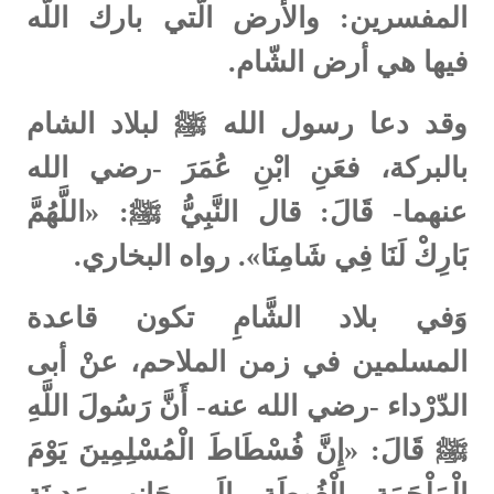
المفسرين: والأرض الّتي بارك اللّه
فيها هي أرض الشّام.
وقد دعا رسول الله ﷺ لبلاد الشام
بالبركة، فعَنِ ابْنِ عُمَرَ -رضي الله
عنهما- قَالَ: قال النَّبِيُّ ﷺ: «اللَّهُمَّ
بَارِكْ لَنَا فِي شَامِنَا». رواه البخاري.
وَفي بلاد الشَّامِ تكون قاعدة
المسلمين في زمن الملاحم، عنْ أبى
الدّرْداء -رضي الله عنه- أَنَّ رَسُولَ اللَّهِ
ﷺ قَالَ: «إِنَّ فُسْطَاطَ الْمُسْلِمِينَ يَوْمَ