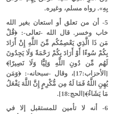
بِهِ». رواه مسلم، وغيره.
5-
أن من تعلق أو استعان بغير الله
خاب وخسر. قال الله -تعالى-: ﴿قُلْ
مَن ذَا الَّذِي يَعْصِمُكُم مِّنَ اللَّهِ إِنْ أَرَادَ
بِكُمْ سُوءًا أَوْ أَرَادَ بِكُمْ رَحْمَةً وَلَا يَجِدُونَ
لَهُم مِّن دُونِ اللَّهِ وَلِيًّا وَلَا نَصِيرًا﴾
[الأحزاب:17]، وقال -سبحانه-: ﴿وَمَن
يُهِنِ اللَّهُ فَمَا لَهُ مِن مُّكْرِمٍ إِنَّ اللَّهَ يَفْعَلُ
مَا يَشَاءُ﴾[الحج:18].
6-
أنه لا تأمين للمستقبل إلا في