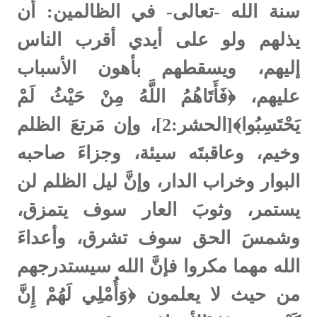
سنة الله -تعالى- في الظالمين: أن
يذلهم ولو على أيدي أقرب الناس
إليهم، ويسقطهم بأهون الأسباب
عليهم، ﴿فَأَتَاهُمُ اللَّهُ مِنْ حَيْثُ لَمْ
يَحْتَسِبُوا﴾[الحشر:2]، وإن مَرتعَ الظلم
وخيم، وعاقبتَه سيئة، وجزاءَ صاحبه
البوار وخراب الدار، وإنَّ ليل الظلم لن
يستمر، وثوبَ العار سوف يتمزق،
وشمسَ الحق سوف تشرق، وأعداءَ
الله مهما مكروا فإنَّ الله سيستدرجهم
من حيث لا يعلمون ﴿وَأُمْلِي لَهُمْ إِنَّ