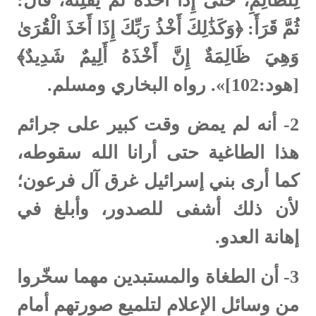
لِلظَّالِمِ، حَتَّى إِذَا أَخَذَهُ ‌لَمْ ‌يُفْلِتْهُ، قَالَ:
ثُمَّ قَرَأَ: ﴿وَكَذَٰلِكَ أَخْذُ رَبِّكَ إِذَا أَخَذَ الْقُرَىٰ
وَهِيَ ظَالِمَةٌ إِنَّ أَخْذَهُ أَلِيمٌ شَدِيدٌ﴾
[هود:102]». رواه البخاري ومسلم.
2-
أنه لم يمض وقت كبير على جرائم
هذا الطاغية حتى أرانا الله سقوطه،
كما أرى بني إسرائيل غرق آل فرعون؛
لأن ذلك أشفى للصدور، وأبلغ في
إهانة العدو.
3-
أن الطغاة والمستبدين مهما سخّروا
من وسائل الإعلام لتلميع صورتهم أمام