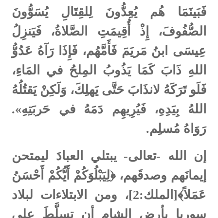
فَبَينَمَا هُم يُعِدُّونَ لِلقِتَالِ يُسَوُّونَ
الصُّفُوفَ، إِذْ أُقِيمَتِ الصَّلاةُ، فَيَنزِلُ
عِيسَى ابنُ مَريَمَ فَأَمَّهُم، فَإِذَا رَآهُ عَدُوُّ
اللهِ ذَابَ كَمَا يَذُوبُ المِلحُ في المَاءِ،
فَلَو تَرَكَهُ لانذَابَ حَتَّى يَهلِكَ، وَلَكِنْ يَقتُلُهُ
اللهُ بِيَدِهِ، فَيُرِيهِم دَمَهُ في حَربَتِهِ».
رَوَاهُ مُسلِم.
إن الله -تعالى- يبتلي العبادَ ليمتحن
إيمانَهم وصدقَهم، ﴿لِيَبْلُوَكُمْ أَيُّكُمْ أَحْسَنُ
عَمَلاً﴾[الملك:2]، ومن الابتلاءات لبلاد
سوريا بأرض الشام أن تسلَّطَ على