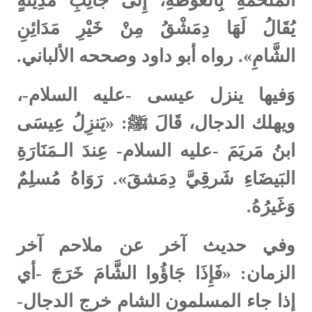
الْمَلْحَمَةِ بِالْغُوطَةِ، إِلَى جَانِبِ مَدِينَةٍ
يُقَالُ لَهَا دِمَشْقُ مِنْ خَيْرِ مَدَائِنِ
الشَّامِ». رواه أبو داود وصححه الألباني.
وَفيها ينزل عيسى -عليه السلام-،
ويهلك الدجال، قَالَ ﷺ: «يَنزِلُ عِيسَى
ابنُ مَريَمَ -عليه السلام- عِندَ الـمَنَارَةِ
البَيضَاءِ شَرقِيَّ دِمَشقَ». رَوَاهُ مُسلِمٌ
وَغَيرُهُ.
وفي حديث آخر عن ملاحم آخر
الزمان: «فَإِذَا جَاؤُوا الشَّامَ خَرَجَ -أي
إذا جاء المسلمون الشام خرج الدجال-