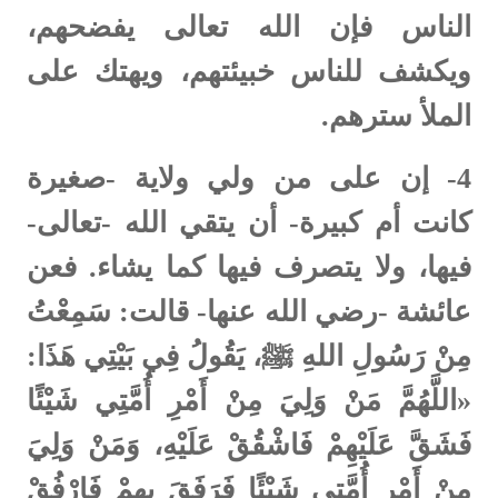
الناس فإن الله تعالى يفضحهم،
ويكشف للناس خبيئتهم، ويهتك على
الملأ سترهم.
4-
إن على من ولي ولاية -صغيرة
كانت أم كبيرة- أن يتقي الله -تعالى-
فيها، ولا يتصرف فيها كما يشاء. فعن
عائشة -رضي الله عنها- قالت: سَمِعْتُ
مِنْ رَسُولِ اللهِ ﷺ، يَقُولُ فِي بَيْتِي هَذَا:
«اللَّهُمَّ مَنْ وَلِيَ مِنْ أَمْرِ أُمَّتِي شَيْئًا
‌فَشَقَّ ‌عَلَيْهِمْ فَاشْقُقْ عَلَيْهِ، وَمَنْ وَلِيَ
مِنْ أَمْرِ أُمَّتِي شَيْئًا فَرَفَقَ بِهِمْ فَارْفُقْ