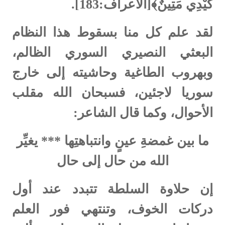
كَيْدِي مَتِينٌ﴾[الأعراف:183].
لقد علم كل منا بسقوط هذا النظام
البعثي النصيري السوري الظالم،
وبهروب الطاغية وحاشيته إلى خارج
سوريا لاجئين، فسبحان الله مقلب
الأحوال، وكما قال الشاعر:
ما بين غمضةِ عينٍ وانتباهتِها *** يغيِّر
الله من حال إلى حال
إن حلاوة السلطة تتبدد عند أول
دركات الخوف، وتنتهي فور العلم