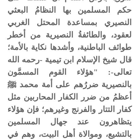
حكم المسلمين بها النظامُ البعثي
النصيري بمساعدة المحتل الغربي
لعقود، والطائفةُ النصيرية من أخطر
طوائف الباطنية، وأشدها نكاية بالأمة؛
قال شيخ الإسلام ابن تيمية -رحمه الله
تعالى-: "هؤلاء القوم المسمَّون
بالنصيرية ضررُهم على أمة محمد ﷺ
أعظمُ من ضرر الكفار المحاربين مثل
كفار التتار والفرنج وغيرهم؛ فإن هؤلاء
يتظاهرون عند جهال المسلمين
بالتشيع، وموالاة أهل البيت، وهم في