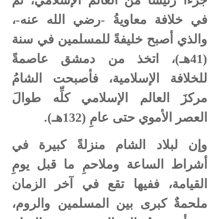
جزءا رئيساً من العالم الإسلامي، ثم
في خلافة معاويةُ -رضي الله عنه-،
والذي أصبح خليفةً للمسلمين في سنة
(41هـ)، اتخذ من دمشق عاصمةً
للخلافة الإسلامية، فأصبحت الشامُ
مركزَ العالم الإسلامي كلِّه طوالَ
العصر الأموي حتى عامِ (132هـ).
وإن لبلاد الشام منزلةً كبيرة في
أشراط الساعة وملاحمِ ما قبل يومِ
القيامة، ففيها تقع في آخر الزمان
ملحمةٌ كبرى بين المسلمين والروم،