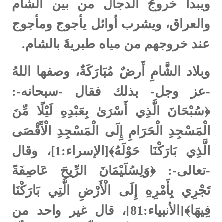
ويبدأ خروجُ الدجال من بين الشام
والعراق، ويشرب أوائل يأجوج ومأجوج
عند خروجهم من مياه طبريةَ بالشام.
وبلاد الشَّامِ أَرضٌ مُبَارَكَةٌ، وصفها اللهُ
-عز وجل- بذلك فقال -سبحانه-:
﴿سُبْحَانَ الَّذِي أَسْرَىٰ بِعَبْدِهِ لَيْلًا مِّنَ
الْمَسْجِدِ الْحَرَامِ إِلَى الْمَسْجِدِ الْأَقْصَى
الَّذِي بَارَكْنَا حَوْلَهُ﴾[الإسراء:1]، وقال
-تعالى-: ﴿وَلِسُلَيْمَانَ الرِّيحَ عَاصِفَةً
تَجْرِي بِأَمْرِهِ إِلَى الْأَرْضِ الَّتِي بَارَكْنَا
فِيهَا﴾[الأنبياء:81]، قال غير واحد من