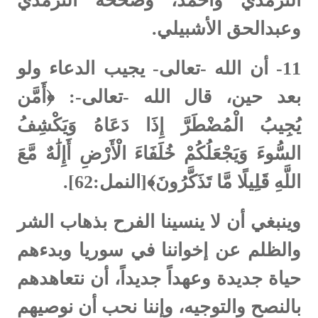
الترمذي وأحمد، وصححه الترمذي
وعبدالحق الأشبيلي.
11-
أن الله -تعالى- يجيب الدعاء ولو
بعد حين، قال الله -تعالى-: ﴿أَمَّن
يُجِيبُ الْمُضْطَرَّ إِذَا دَعَاهُ وَيَكْشِفُ
السُّوءَ وَيَجْعَلُكُمْ خُلَفَاءَ الْأَرْضِ أَإِلَٰهٌ مَّعَ
اللَّهِ قَلِيلًا مَّا تَذَكَّرُونَ﴾[النمل:62].
وينبغي أن لا ينسينا الفرح بذهاب الشر
والظلم عن إخواننا في سوريا وبدءهم
حياة جديدة وعهداً جديداً، أن نتعاهدهم
بالنصح والتوجيه، وإننا نحب أن نوصيهم