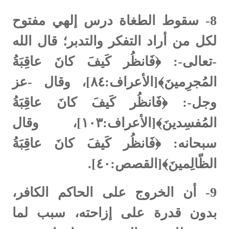
8-
سقوط الطغاة درس إلهي مفتوح
لكل من أراد التفكر والتدبر؛ قال الله
-تعالى-: ﴿فَانظُر كَيفَ كانَ عاقِبَةُ
المُجرِمينَ﴾[الأعراف:٨٤]، وقال -عز
وجل-: ﴿فَانظُر كَيفَ كانَ عاقِبَةُ
المُفسِدينَ﴾[الأعراف:١٠٣]، وقال
سبحانه: ﴿فَانظُر كَيفَ كانَ عاقِبَةُ
الظّالِمينَ﴾[القصص:٤٠].
9-
أن الخروج على الحاكم الكافر،
بدون قدرة على إزاحته، سبب لما