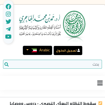
Arabic
تسجيل الدخول
سقوط النظام البعثي النصيري - دروس ووصايا