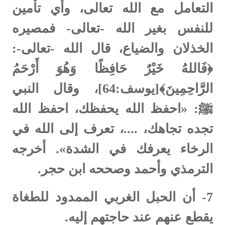
التعامل مع الله تعالى، وأي تأمين
للنفس بغير الله -تعالى- فمصيره
الخذلان والضياع، قال الله -تعالى-:
﴿فَاللهُ خَيْرٌ حَافِظًا وَهُوَ أَرْحَمُ
الرَّاحِمِينَ﴾[يوسف:64]، وقال النبي
ﷺ: «احفظ الله يحفظك، احفظ الله
تجده تجاهك، ....، تعرف إلى الله في
الرخاء يعرفك في الشدة». أخرجه
الترمذي وأحمد وصححه ابن حجر.
7-
أن الحبل الغربي الممدود للطغاة
يقطع عنهم عند حاجتهم إليه.