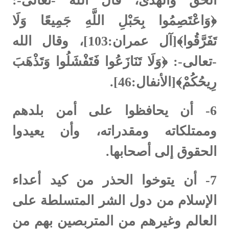
الحق والهدى، قال الله -تعالى-:
﴿وَاعْتَصِمُوا بِحَبْلِ اللَّهِ جَمِيعًا وَلَا
تَفَرَّقُوا﴾[آل عمران:103]، وقال الله
-تعالى-: ﴿وَلَا تَنَازَعُوا فَتَفْشَلُوا وَتَذْهَبَ
رِيحُكُمْ﴾[الأنفال:46].
6-
أن يحافظوا على أمن بلدهم
وممتلكاته ومقدراته، وأن يعيدوا
الحقوق إلى أصحابها.
7-
أن يتوخوا الحذر من كيد أعداء
الإسلام من دول الشر المتسلطة على
العالم وغيرهم من المتربصين بهم من