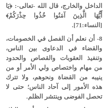
الداخل والخارج، قال الله -تعالى-: ﴿يَا
أَيُّهَا الَّذِينَ آمَنُوا خُذُوا حِذْرَكُمْ﴾
[النساء:71].
8-
أن نعلم أن الفصل في الخصومات،
والقضاء في الدعاوى بين الناس،
وتنفيذ العقوبات والقصاص والحدود
من مهام واختصاص ولي الأمر أو من
ينيبه من القضاة ونحوهم، ولا تترك
هذه الأمور إلى آحاد الناس؛ حتى لا
تحصل الفوضى وينتشر الظلم.