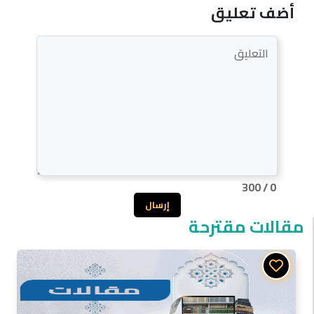
أضف تعليق
300
/
0
إرسال
مقالات مقترحة