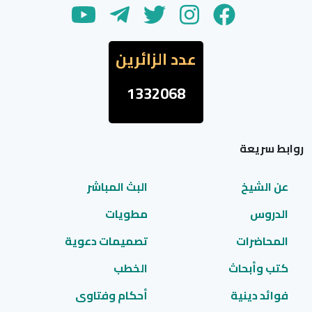
عدد الزائرين
1332068
روابط سريعة
عن الشيخ
البث المباشر
الدروس
مطويات
المحاضرات
تصميمات دعوية
كتب وأبحاث
الخطب
فوائد دينية
أحكام وفتاوى