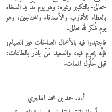
-تعالى- بالتكبير وغيره، وهو يوم مَدّ يد السخاء
بالعطاء للأقارب والأصدقاء والمحتاجين، وهو
يوم شُكر لله تعالى.
فاجتهدوا فيه بالأعمال الصالحات
غير الصيام؛
فإنَّه يحرم فيه، والسعيد مَنْ بادَر بالطاعات،
قبل حُلُول الممات.
أ.د. حمد بن محمد الهاجري