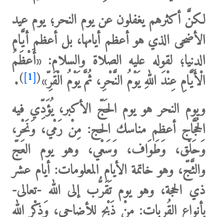
لكنَّ أكثرهم يغفلون عن يوم النحر
؛ يوم عيد
الأضحى الذي هو أعظم أيامها، بل أعظم أيَّام
الدنيا؛ لقوله عليه الصلاة والسلام: «أَعْظَمُ
)
[1]
(
‌الْأَيَّامِ ‌عِنْدَ ‌اللهِ يَوْمُ النَّحْرِ، ثُمَّ يَوْمُ الْقَرِّ»
.
ويوم النحر هو يوم الحَجّ الأكبر
، يُؤَدِّي فيه
الحُجَّاج أعظم مناسك الحج: مِنْ رَمْي، وَنَحْر،
وَحَلْق، وَطَوَاف، وَسَعْي، وهو يوم العَجّ
والثَّجّ، وهو خاتمة الأيام المعلومات: أيام عشر
ذي الحجة،
وهو يوم تَقَرُّب إلى الله -تعالى-
بأنواع القُربات
: مِنْ ذَبْح للأضاحي، وَذِكْر الله