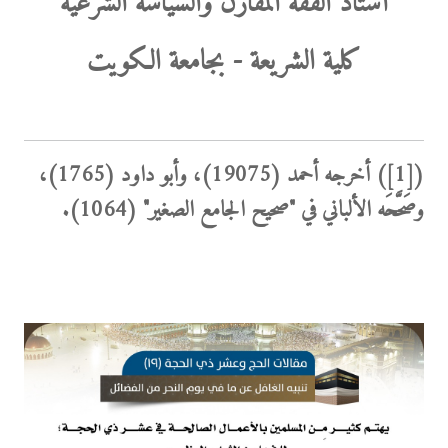
أستاذ الفقه المقارن والسياسة الشرعية
كلية الشريعة - بجامعة الكويت
(
[1]
) أخرجه أحمد (19075)، وأبو داود (1765)،
وصَحَّحَه الألباني في "صحيح الجامع الصغير" (1064).