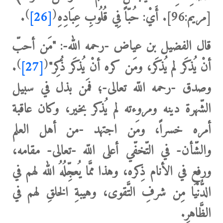
)
(
[
مريم:96]. أَيْ: حُبّاً ‌فِي ‌قُلُوبِ ‌عِبَادِهِ
[26]
.
قال الفضيل بن عياض -رحمه الله-:
"مَن أحبّ
)
(
أنْ يُذكَر لم يُذكَر، ومَن كره أنْ يُذكَر ذُكِر"
[27]
.
وصدق -رحمه اللّه تعالى-؛ فمَن بذل في سبيل
الشّهرة دينه ومروءته لم يُذكر بخير، وكان عاقبة
أمره خسراً، ومَن اجتهد -من أهل العلم
والشّأن- في التّخفّي أعلى اللّه -تعالى- مقامه،
ورفع في الأنام ذِكره، وهذا ممَّا يُعجِّلُهُ الله لهم في
الدُّنْيَا مِن شرفِ التَّقوى، وهيبةِ الخلقِ لهم في
الظَّاهرِ.