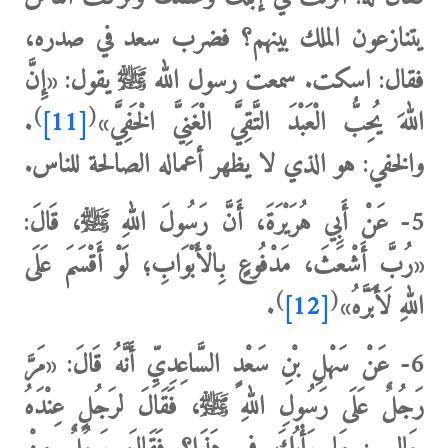
يتنازعون الملك بينهم؟ فضرب سعد في صدره،
فقال: اسكت. سمعت رسول الله ﷺ يقول: «
‌إِنَّ
)
(
‌اللهَ ‌يُحِبُّ ‌الْعَبْدَ ‌التَّقِيَّ الْغَنِيَّ الْخَفِيَّ
»
[11]
.
والخفي
: هو الذي لا يظهر أعماله الصالحة للناس.
5-
عَنْ أَبِي هُرَيْرَةَ، أَنَّ رَسُولَ اللهِ ﷺ، قَالَ:
«رُبَّ أَشْعَثَ، مَدْفُوعٍ بِالْأَبْوَابِ؛ لَوْ أَقْسَمَ عَلَى
)
(
اللهِ لَأَبَرَّهُ»
[12]
.
6
- عَنْ سَهْلِ بْنِ سَعْدٍ السَّاعِدِيِّ أَنَّهُ قَالَ: «مَرَّ
رَجُلٌ عَلَى رَسُولِ اللهِ ﷺ، فَقَالَ لرَجُلٍ عِنْدَهُ