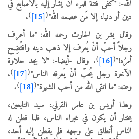
الله-:
"كفى فتنة للمرء أنْ يُشار إليه بالأصابع في
)
(
دين أو دنيا، إلا مَن عصمه الله"
[15]
.
وقال بشر بن الحارث رحمه الله:
"ما أعرف
رجلاً أحبّ أنْ يُعرف إلا ذهب دينه وافتُضِح
)
(
أمرُه!"
[16]
.
وقال
-أيضا-: "لا يجد حلاوة
)
(
الآخرة رجل يُحبّ أنْ يَعرفه الناس"
[17]
.
)
(
وعنه: "ما اتقى الله من ‌أحب ‌الشهرة"
[18]
.
وهذا أويس بن عامر القرني، سيد التابعين،
يختار أن يكون في غبراء الناس، فلما فطن له
الناس أنطلق على وجهه فلم يفطن إليه أحد،