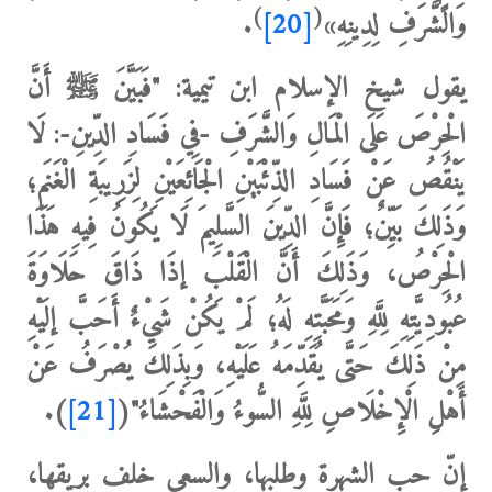
)
(
وَالشَّرَفِ لِدِينِهِ»
[20]
.
يقول شيخ الإسلام ابن تيمية:
"فَبَيَّنَ ﷺ أَنَّ
الْحِرْصَ عَلَى الْمَالِ وَالشَّرَفِ -فِي فَسَادِ الدِّينِ-: لَا
يَنْقُصُ عَنْ فَسَادِ الذِّئْبَيْنِ الْجَائِعَيْنِ لِزَرِيبَةِ الْغَنَمِ؛
وَذَلِكَ بَيِّنٌ؛ فَإِنَّ الدِّينَ السَّلِيمَ لَا يَكُونُ فِيهِ هَذَا
الْحِرْصُ، وَذَلِكَ أَنَّ الْقَلْبَ إذَا ذَاقَ حَلَاوَةَ
عُبُودِيَّتِهِ لِلَّهِ وَمَحَبَّتِهِ لَهُ؛ لَمْ يَكُنْ شَيْءٌ أَحَبَّ إلَيْهِ
مِنْ ذَلِكَ حَتَّى يُقَدِّمَهُ عَلَيْهِ، وَبِذَلِكَ يُصْرَفُ عَنْ
أَهْلِ الْإِخْلَاصِ لِلَّهِ السُّوءُ وَالْفَحْشَاءُ"(
[21]
).
إنّ حب الشهرة وطلبها، والسعي خلف بريقها،