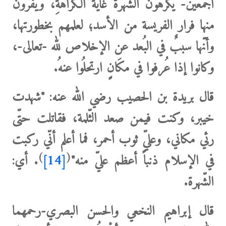
أجمعين- يكرهونَ الشُّهرةَ غايةَ الكَراهةِ، ويفرّون
منها فرار الفريسة من الأسد؛ لعلمهم بخطورتها،
وأنّها سببٌ في البُعد عن الإخلاص لله -تعالى-،
وكانوا إذا عُرفوا في مكَانٍ ارتحلُوا عنهُ.
قال بريدة بن الحصيب رضي الله عنه: "
شهدت
خيبر، وكنت فيمن صعد الثّلمة، فقاتلت حتّى
رئي مكاني، وعليّ ثوب أحمر، فما أعلم أنّي ركبت
)
(
في الإسلام ذنباً أعظم عليّ منه"
[14]
. أي:
الشّهرة.
قال إبراهيم النخعي والحسن البصري-رحمهما