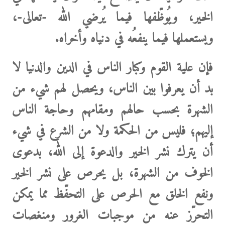
الخير، ويُوظّفها فيما يُرضي الله -تعالى-،
ويستعملها فيما ينفعُه في دنياه وأخراه.
فإن علية القوم وكبار الناس في الدين والدنيا لا
بد أن يعرفوا بين الناس، ويحصل لهم شيء من
الشهرة بحسب حالهم ومقامهم وحاجة الناس
إليهم؛ فليس من الحكمة ولا من الشرع في شيء
أن يترك نشر الخير والدعوة إلى الله، بدعوى
الخوف من الشهرة، بل يحرص على نشر الخير
ونفع الخلق مع الحرص على التحفّظ مما يمكن
التحرّز عنه من موجبات الغرور ومنغصات