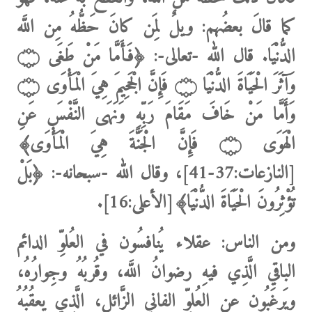
كما قالَ بعضُهم
: ويلٌ لِمَن كانَ حَظُّهُ مِن اللَّه
الدُّنْيَا.
قال الله
-تعالى-:
﴿فَأَمَّا مَنْ طَغَى ۝
وَآثَرَ الْحَيَاةَ الدُّنْيَا ۝ فَإِنَّ الْجَحِيمَ هِيَ الْمَأْوَى ۝
وَأَمَّا مَنْ خَافَ مَقَامَ رَبِّهِ وَنَهَى النَّفْسَ عَنِ
الْهَوَى ۝ فَإِنَّ الْجَنَّةَ هِيَ الْمَأْوَى﴾
[النازعات:37-41]،
وقال الله
-سبحانه-:
﴿بَلْ
تُؤْثِرُونَ الْحَيَاةَ الدُّنْيَا﴾
[الأعلى:16].
ومن الناس: عقلاء
يُنافسُون في العُلوِّ الدائم
الباقي الَّذِي فيهِ رضوانُ اللَّه، وقُربُهُ وجِوارُهُ،
ويَرغَبُون عن العُلوِّ الفاني الزَّائلِ، الَّذِي يعقُبُهُ