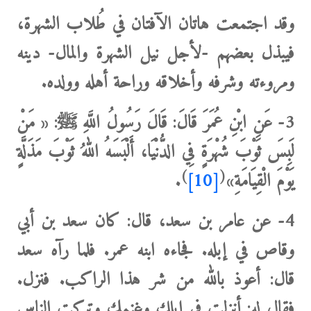
وقد اجتمعت هاتان الآفتان في طُلاب الشهرة،
فيبذل بعضهم -لأجل نيل الشهرة والمال- دينه
ومروءته وشرفه وأخلاقه وراحة أهله وولده.
3-
عَنِ ابْنِ عُمَرَ قَالَ: قَالَ رَسُولُ اللَّهِ ﷺ:
«
‌مَنْ
‌لَبِسَ ‌ثَوْبَ ‌شُهْرَةٍ فِي الدُّنْيَا، أَلْبَسَهُ اللهُ ثَوْبَ مَذَلَّةٍ
)
(
يَوْمَ الْقِيَامَةِ»
[10]
.
4-
عن عامر بن سعد، قال: كان سعد بن أبي
وقاص في إبله. فجاءه ابنه عمر. فلما رآه سعد
قال: أعوذ بالله من شر هذا الراكب. فنزل.
فقال له: أنزلت في إبلك وغنمك وتركت الناس