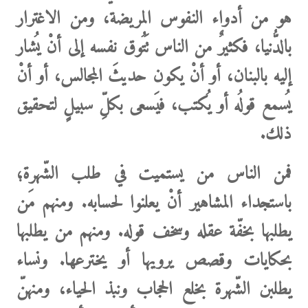
هو من أدواء النفوس المريضة، ومن الاغترار
بالدُّنيا،
فكثيرٌ من الناس
تَتُوق نفسه إلى أنْ يُشار
إليه بالبنان، أو أنْ يكون حديثَ المجالس، أو أنْ
يُسمع قولُه أو يُكتب، فيَسعى بكلِّ سبيلٍ لتحقيق
ذلك.
فمن الناس
من يستميت في طلب الشّهرة؛
باستجداء
المشاهير أنْ يعلنوا لحسابه.
ومنهم
مَن
يطلبها بخفّة عقله وسخف قوله.
ومنهم
من يطلبها
بحكايات وقصص يرويها أو يخترعها.
ونساء
يطلبن الشّهرة
بخلع الحجاب
ونبذ الحياء،
ومنهنّ