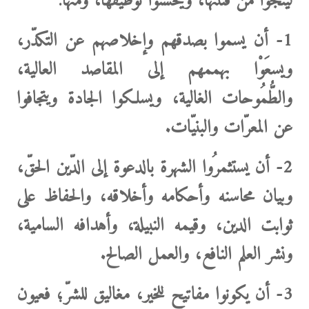
لينجوا من فتنتها، ويحسنوا توظيفها، ومنها:
1-
أن يسموا بصدقهم وإخلاصهم عن التكدّر،
ويسعَوْا بهممهم إلى المقاصد العالية،
والطُّمُوحات الغالية، ويسلكوا الجادة ويتجافوا
عن المعرّات والبنيّات.
2-
أن يستثمرُوا الشهرة بالدعوة إلى الدّين الحقّ،
وبيان محاسنه وأحكامه وأخلاقه، والحفاظ على
ثوابت الدين، وقيمه النبيلة، وأهدافه السامية،
ونشر العلم النافع، والعمل الصالح.
3-
أن يكونوا مفاتيح للخير، مغاليق للشرّ؛ فعيون