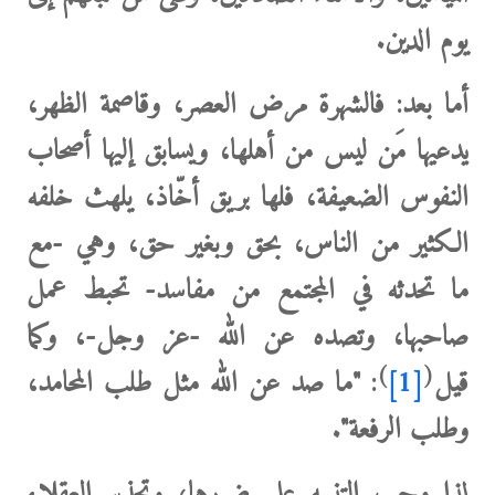
يوم الدين.
أما بعد: فالشهرة مرض العصر، وقاصمة الظهر،
يدعيها مَن ليس من أهلها، ويسابق إليها أصحاب
النفوس الضعيفة، فلها بريق أخّاذ، يلهث خلفه
الكثير من الناس، بحق وبغير حق، وهي -مع
ما تحدثه في المجتمع من مفاسد- تحبط عمل
صاحبها، وتصده عن الله -عز وجل-، وكما
)
(
قيل
[1]
: "ما صد عن الله مثل طلب المحامد،
وطلب الرفعة".
لذا وجب التنبيه على ضررها، وتحذير العقلاء