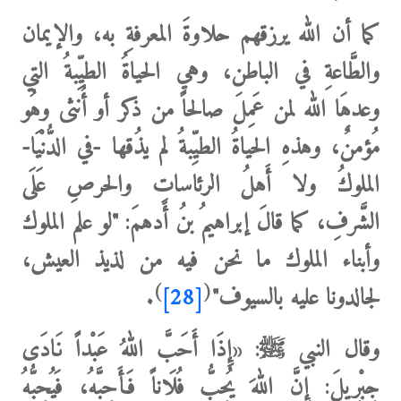
كما أن الله
يرزقهم حلاوةَ المعرفةِ به، والإيمان
والطَّاعةِ في الباطن، وهي ‌الحياةُ ‌الطيِّبةُ ‌التي
‌وعدهَا ‌الله لمن عَمِلَ صالحاً من ذكر أو أُنثى وهُو
مُؤمنٌ، وهذهِ الحياةُ الطيِّبةُ لم يذُقها -في الدُّنْيَا-
الملوكُ ولا أَهلُ الرئاساتِ والحرصِ عَلَى
الشَّرفِ، كما قالَ
إبراهيمُ بنُ أَدهمَ
: "لو علم الملوك
وأبناء الملوك ما نحن فيه من لذيذ العيش،
)
(
‌لجالدونا ‌عليه ‌بالسيوف"
[28]
.
وقال النبي ﷺ:
«‌إِذَا ‌أَحَبَّ اللهُ عَبْداً نَادَى
جِبْرِيلَ: إِنَّ اللهَ يُحِبُّ فُلَاناً فَأَحِبَّهُ، فَيُحِبُّهُ