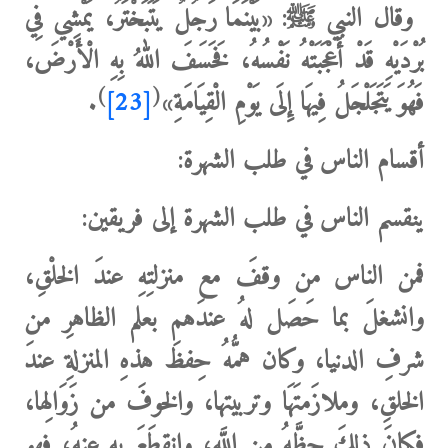
وقال النبي ﷺ:
«بَيْنَمَا رَجُلٌ يَتَبَخْتَرُ، يَمْشِي فِي
بُرْدَيْهِ قَدْ أَعْجَبَتْهُ نَفْسُهُ، فَخَسَفَ اللهُ بِهِ الْأَرْضَ،
)
(
فَهُوَ يَتَجَلْجَلُ فِيهَا إِلَى يَوْمِ الْقِيَامَةِ»
[23]
.
أقسام الناس في طلب الشهرة:
ينقسم الناس في طلب الشهرة إلى فريقين:
فمن الناس من وقفَ
مع منزلتِهِ عندَ الخلْقِ،
وانشغلَ بما حَصَل لهُ عندَهم بعلم الظاهرِ من
شرفِ الدنيا، وكان همُّهُ حِفظَ هذهِ المنزلةِ عندَ
الخلقِ، وملازَمتَهَا وتربيتها، والخوفَ من زَوَالِها،
فكانَ ذلكَ حظَّهُ من اللَّه، وانقطَعَ به عنهُ، فهو