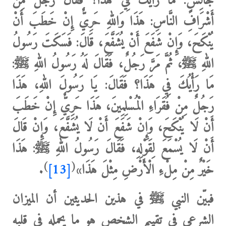
جَالِسٍ:
مَا رَأْيُكَ فِي هَذَا؟
فَقَالَ رَجُلٌ مِنْ
أَشْرَافِ النَّاسِ: هَذَا وَاللهِ حَرِيٌّ إِنْ خَطَبَ أَنْ
يُنْكَحَ، وَإِنْ شَفَعَ أَنْ يُشَفَّعَ، قَالَ:
فَسَكَتَ رَسُولُ
اللهِ ﷺ
، ثُمَّ مَرَّ رَجُلٌ، فَقَالَ لَهُ رَسُولُ اللهِ ﷺ:
مَا رَأْيُكَ فِي هَذَا؟
فَقَالَ: يَا رَسُولَ اللهِ، هَذَا
رَجُلٌ مِنْ فُقَرَاءِ الْمُسْلِمِينَ، هَذَا حَرِيٌّ إِنْ خَطَبَ
أَنْ لَا يُنْكَحَ، وَإِنْ شَفَعَ أَنْ لَا يُشَفَّعَ، وَإِنْ قَالَ
أَنْ لَا يُسْمَعَ لِقَوْلِهِ، فَقَالَ رَسُولُ اللهِ ﷺ:
‌هَذَا
)
(
‌خَيْرٌ ‌مِنْ ‌مِلْءِ ‌الْأَرْضِ ‌مِثْلَ ‌هَذَا
»
[13]
.
فبيّن النبي
ﷺ في هذين الحديثين أن الميزان
الشرعي في تقييم الشخص هو ما يحمله في قلبه