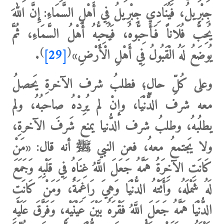
جِبْرِيلُ، فَيُنَادِي جِبْرِيلُ فِي أَهْلِ السَّمَاءِ: إِنَّ اللهَ
يُحِبُّ فُلَاناً فَأَحِبُّوهُ، فَيُحِبُّهُ أَهْلُ السَّمَاءِ، ثُمَّ
)
(
يُوضَعُ لَهُ الْقَبُولُ فِي أَهْلِ الْأَرْضِ
»
[29]
.
وعلى كُلِّ حالٍ؛
فطلبُ شرف الآخرةِ يَحصلُ
معه شرف الدُّنْيَا، وإنْ لم يُرِدْهُ صاحبُهُ، ولم
يطلُبهُ، وطلبُ شرف الدُّنيا يمنع شَرفَ الآخرةِ،
ولا يَجتمعُ معهُ، فعن النبي ﷺ أنه قال:
«مَنْ
كَانَتِ الآخِرَةُ هَمَّهُ جَعَلَ اللَّهُ غِنَاهُ فِي قَلْبِهِ وَجَمَعَ
لَهُ شَمْلَهُ، وَأَتَتْهُ الدُّنْيَا وَهِيَ رَاغِمَةٌ، وَمَنْ كَانَتِ
الدُّنْيَا هَمَّهُ جَعَلَ اللَّهُ فَقْرَهُ بَيْنَ عَيْنَيْهِ، وَفَرَّقَ عَلَيْهِ