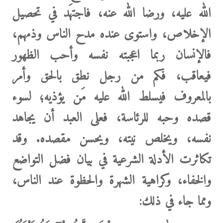
الله عليه، ورضا الله عنه، فاجتهَد في تحصيل
الإخلاص، واستوى عنده مدح الناس وذمهم،
فالإنسان ربما اعجبته نفسه وأحب الظهور
فيعاقب، فكم من رجل نطق بالحق وأمر
بالمعروف فيسلط الله عليه مَن يؤذيه؛ لسوء
قصده وحبه للرئاسة، فعلى العبد أن يجاهد
نفسه، ويخلص نيته، ويحسن مقصده.
وقد
تكاثرت الأدلة
الشرعية في بيان فضل التواضع
والخفاء، وكراهية الشهرة والحظوة عند الناس،
ومما جاء في ذلك: