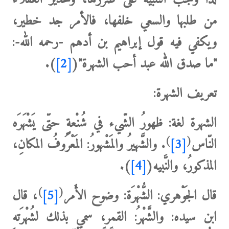
من طلبها والسعي خلفها، فالأمر جد خطير،
ويكفي فيه قول إبراهيم بن أدهم -رحمه الله-:
"ما صدق الله عبد أحب الشهرة"(
[2]
).
تعريف الشهرة:
الشهرة لغة:
‌ظهورُ ‌الشّيء ‌في ‌شُنْعةٍ حتّى يَشْهَرَه
)
(
النّاس
[3]
. والشَّهيرُ والمَشْهورُ: المَعْرُوفُ المكانِ،
المذكورُ، والنَّبيه(
[4]
).
)
(
قال الجَوْهري: الشُّهْرَة: وضوح الأَمر
[5]
، قال
ابن سيده: والشَّهْرُ: القمر، سمي بذلك لشُهْرَته