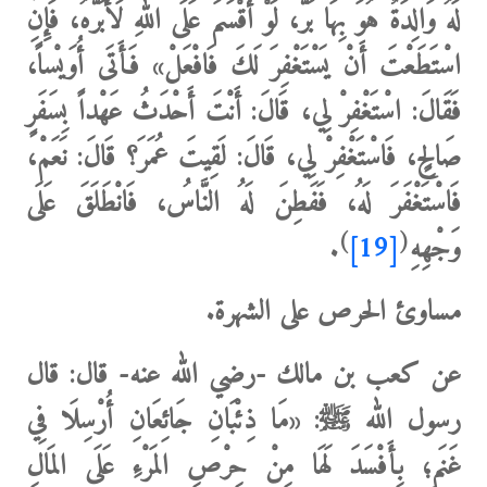
لَهُ وَالِدَةٌ هُوَ بِهَا بَرٌّ، لَوْ أَقْسَمَ عَلَى اللهِ لَأَبَرَّهُ، فَإِنِ
اسْتَطَعْتَ أَنْ يَسْتَغْفِرَ لَكَ فَافْعَلْ»
فَأَتَى أُوَيْساً،
فَقَالَ: اسْتَغْفِرْ لِي، قَالَ: أَنْتَ أَحْدَثُ عَهْداً بِسَفَرٍ
صَالِحٍ، فَاسْتَغْفِرْ لِي، قَالَ: لَقِيتَ عُمَرَ؟ قَالَ: نَعَمْ،
فَاسْتَغْفَرَ لَهُ،
فَفَطِنَ لَهُ النَّاسُ، فَانْطَلَقَ عَلَى
)
(
وَجْهِهِ
[19]
.
مساوئ الحرص على الشهرة.
عن كعب بن مالك -رضي الله عنه- قال: قال
رسول الله ﷺ: «
مَا ذِئْبَانِ جَائِعَانِ أُرْسِلَا فِي
غَنَمٍ؛ بِأَفْسَدَ لَهَا مِنْ حِرْصِ المَرْءِ عَلَى المَالِ