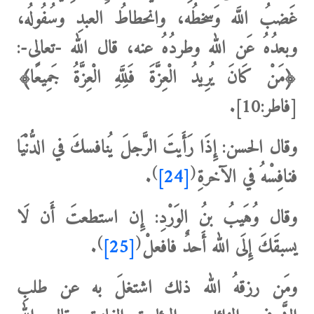
غَضبُ اللَّه وَسخطُه، وانحطاطُ العبدِ وسُفُولُه،
وبعدُهُ عَن الله وطردُهُ عنه،
قال الله
-تعالى-:
﴿مَنْ كَانَ يُرِيدُ الْعِزَّةَ فَلِلَّهِ الْعِزَّةُ جَمِيعًا﴾
[
فاطر:10].
وقال الحسن:
إِذَا رَأَيتَ الرَّجلَ يُنافسكَ في الدُّنْيَا
)
(
فنافِسْهُ في الآخرةِ
[24]
.
وقال
وُهَيبُ بنُ الوَرْدِ
: إِن استطعتَ أَن لَا
)
(
يسبقَكَ إِلَى الله أَحدٌ فافعلْ
[25]
.
ومَن رزقهُ الله ذلك اشتغلَ به عن طلبِ