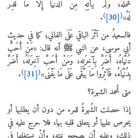
شَمْلَهُ، وَلَمْ يَأْتِهِ مِنَ الدُّنْيَا إِلَّا مَا قُدِّرَ
)
(
لَهُ»
[30]
.
فالسعيدُ من آثَرَ الباقي عَلَى الفاني؛ كما في حديثِ
أبي موسى، عن النبي ﷺ أنه قال:
«‌مَنْ ‌أَحَبَّ
‌دُنْيَاهُ، أَضَرَّ بِآخِرَتِهِ، وَمَنْ أَحَبَّ آخِرَتَهُ، أَضَرَّ
)
(
بِدُنْيَاهُ، فَآثِرُوا مَا يَبْقَى عَلَى مَا يَفْنَى»
[31]
.
متى تُحمد الشهرة؟
إذا حصلت الشُهرةُ للمرء من دون أن يطلبها أو
يحرص عليها أو يتعلق قلبه بها، فلا حرج عليه في
ذلك، وعليه أن يصحح نيته، وأنْ يستغلها في