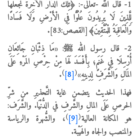
1-
قال الله -تعالى-:
﴿تِلْكَ الدَّارُ الْآخِرَةُ نَجْعَلُهَا
لِلَّذِينَ لَا يُرِيدُونَ عُلُوًّا فِي الْأَرْضِ وَلَا فَسَادًا
وَالْعَاقِبَةُ لِلْمُتَّقِينَ﴾
[القصص:83].
2-
قال رسول الله ﷺ: «
مَا ذِئْبَانِ جَائِعَانِ
أُرْسِلَا فِي غَنَمٍ؛ بِأَفْسَدَ لَهَا مِنْ حِرْصِ المَرْءِ عَلَى
)
(
المَالِ وَالشَّرَفِ لِدِينِهِ»
[8]
.
فهذا الحديث يتضمن غاية التَّحذيرِ من شرِّ
الحرصِ عَلَى المالِ والشَّرفِ في الدُّنْيَا.
والشَّرَف
:
)
(
هو المكانة العالية
[9]
، والشُّهرة والرياسة
والمنصب والجاه والهَيْبة.