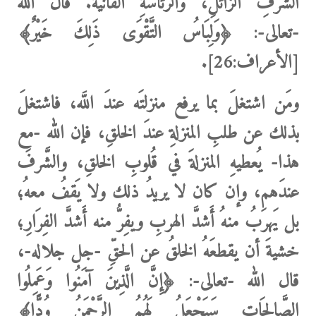
الشَّرفِ الزائلِ، والرئاسةِ الفانية.
قال الله
-تعالى-:
﴿وَلِبَاسُ التَّقْوَى ذَلِكَ خَيْرٌ﴾
[
الأعراف:26].
ومَن اشتغلَ
بما يرفع منزلتَه عندَ اللَّه، فاشتغلَ
بذلك عن طلبِ المنزلةِ عندَ الخلقِ، فإن الله -مع
هذا- يُعطيهِ المنزلةَ في قُلوبِ الخلقِ، والشَّرفَ
عندَهم، وإن كان لا يريدُ ذلك ولا يَقفُ معهُ؛
بل يَهرَبُ منهُ أَشدَّ الهربِ ويفِرُّ منه أَشدَّ الفِرَارِ؛
خشيةَ أن يقطعَهُ الخلقُ عن الحقِّ -جل جلاله-،
قال الله
-تعالى-:
﴿إِنَّ الَّذِينَ آمَنُوا وَعَمِلُوا
الصَّالِحَاتِ سَيَجْعَلُ لَهُمُ الرَّحْمَنُ وُدًّا﴾