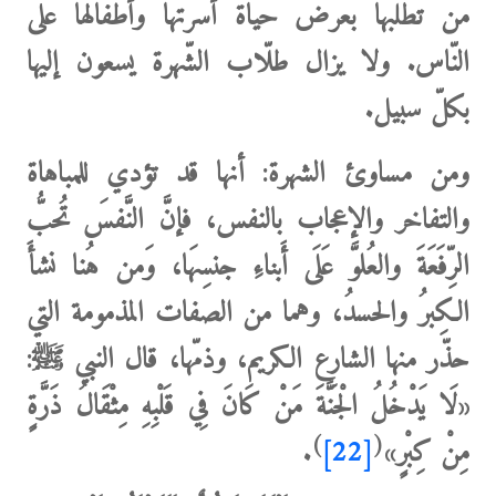
من تطلبها بعرض حياة أسرتها وأطفالها على
النّاس.
ولا يزال
طلّاب الشّهرة يسعون إليها
بكلّ سبيل.
ومن مساوئ الشهرة:
أنها قد تؤدي للمباهاة
والتفاخر والإعجاب بالنفس، فإنَّ النَّفسَ تُحبُّ
الرِّفَعَةَ والعُلوَّ عَلَى أَبناءِ جنسِهَا، وَمن هُنا نشأَ
الكِبرُ والحسدُ، وهما من الصفات المذمومة التي
حذّر منها الشارع الكريم، وذمّها، قال
النبي
ﷺ:
«لَا يَدْخُلُ الْجَنَّةَ مَنْ كَانَ فِي قَلْبِهِ مِثْقَالُ ذَرَّةٍ
)
(
مِنْ كِبْرٍ»
[22]
.