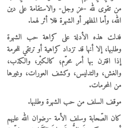
من تقوى لله -عز وجل- والاستقامة على دين
الله، وأما المظهر أو الشهرة فلا أثر لهما.
فدلت
هذه الأدلة
على كراهة حب الشهرة
وطلبها، إلا أنها
قد تزداد كراهية أو ترتقي للحرمة
إذا اقترن بها أمر محرّم؛ كالكبْر، والكذب،
والغش، والتدليس، وكشف العورات، وغيرها
من المحرمات.
موقف السلف من حب الشهرة وطلبها.
كان
الصّحابة وسلف الأمة
-رضوان الله عليهم