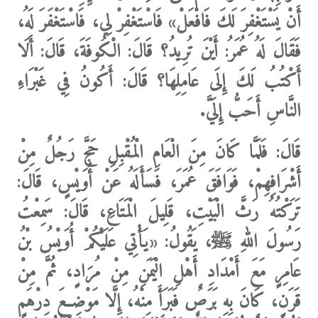
أَنْ يَسْتَغْفِرَ لَكَ فَافْعَلْ»
فَاسْتَغْفِرْ لِي، فَاسْتَغْفَرَ لَهُ،
فَقَالَ لَهُ عُمَرُ: أَيْنَ تُرِيدُ؟ قَالَ: الْكُوفَةَ، قَالَ: أَلَا
أَكْتُبُ لَكَ إِلَى عَامِلِهَا؟ قَالَ:
أَكُونُ فِي غَبْرَاءِ
النَّاسِ أَحَبُّ إِلَيَّ.
قَالَ: فَلَمَّا كَانَ مِنَ الْعَامِ الْمُقْبِلِ حَجَّ رَجُلٌ مِنْ
أَشْرَافِهِمْ، فَوَافَقَ عُمَرَ، فَسَأَلَهُ عَنْ أُوَيْسٍ، قَالَ:
تَرَكْتُهُ رَثَّ الْبَيْتِ، قَلِيلَ الْمَتَاعِ، قَالَ: سَمِعْتُ
رَسُولَ اللهِ ﷺ، يَقُولُ:
«يَأْتِي عَلَيْكُمْ أُوَيْسُ بْنُ
عَامِرٍ مَعَ أَمْدَادِ أَهْلِ الْيَمَنِ مِنْ مُرَادٍ، ثُمَّ مِنْ
قَرَنٍ، كَانَ بِهِ بَرَصٌ فَبَرَأَ مِنْهُ، إِلَّا مَوْضِعَ دِرْهَمٍ