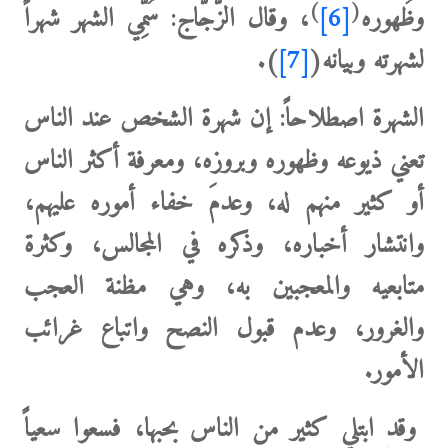
)
(
وظُهوره
[6]
، وقال الزَّجَّاج: سُمِّي الشهر شهراً
لشهرته وبيانه(
[7]
).
الشهرة اصطلاحاً:
إن شهرة الشخص عند الناس
تعني ذيوعه وظهوره وبروزه، ومعرفة أكثر الناس
أو كثير منهم له، وعدمَ خفاء أموره عليهم،
وانتشار أخباره، وذكره في المجالس، وكثرة
متابعيه والمعجبين به، وهي مظنة العجب
والغرور، وعدم قبول النصح واتباع غرائب
الأمور.
وقد ابتلي كثير من الناس بحبها، فسعوا سعياً