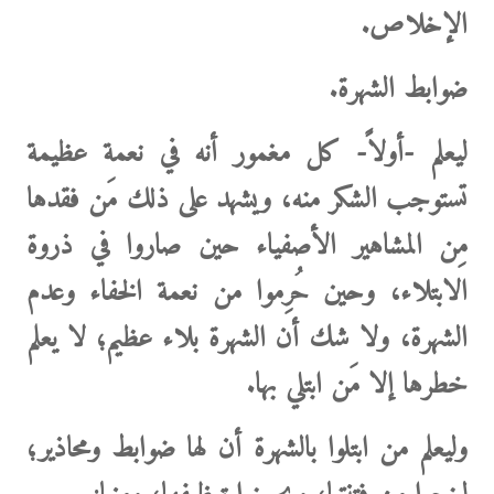
الإخلاص.
ضوابط الشهرة.
ليعلم -أولاً- كل مغمور أنه في نعمة عظيمة
تستوجب الشكر منه، ويشهد على ذلك مَن فقدها
مِن المشاهير الأصفياء حين صاروا في ذروة
الابتلاء، وحين حُرِموا من نعمة الخفاء وعدم
الشهرة، ولا شك أن الشهرة بلاء عظيم؛ لا يعلم
خطرها إلا مَن ابتلي بها.
وليعلم من ابتلوا بالشهرة أن لها ضوابط ومحاذير؛