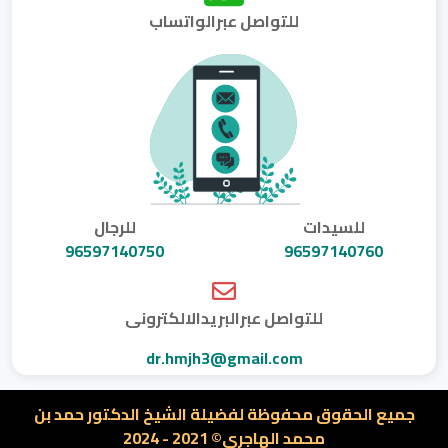
للتواصل عبرالواتساب
للسيدات
للرجال
96597140750
96597140760
للتواصل عبرالبريدالالكترونى
dr.hmjh3@gmail.com
جميع الحقوق محفوظة لفضيلة الشيخ الدكتور حمد بن
محمد الهاجرى© 2021 - 2024