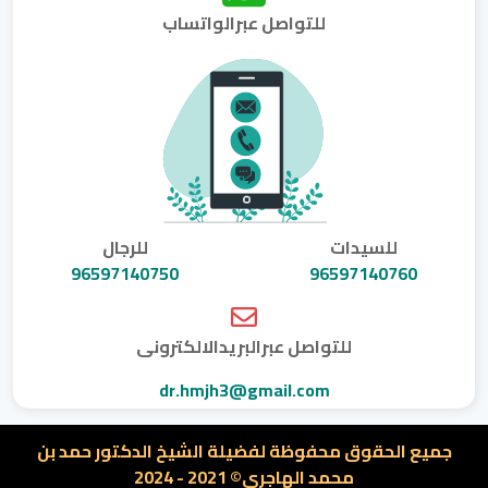
للتواصل عبرالواتساب
للسيدات
للرجال
96597140750
96597140760
للتواصل عبرالبريدالالكترونى
dr.hmjh3@gmail.com
جميع الحقوق محفوظة لفضيلة الشيخ الدكتور حمد بن
محمد الهاجرى© 2021 - 2024